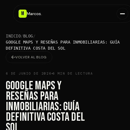
M
Marcos
.
INICIO
/
BLOG
/
GOOGLE MAPS Y RESEÑAS PARA INMOBILIARIAS: GUÍA
DEFINITIVA COSTA DEL SOL
VOLVER AL BLOG
6 DE JUNIO DE 2026
6
MIN DE LECTURA
Google Maps y
Reseñas para
Inmobiliarias: Guía
Definitiva Costa del
Sol